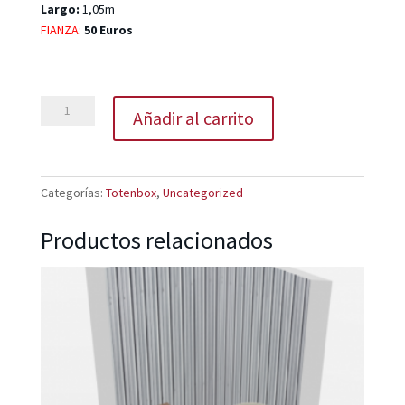
Largo:
1,05m
FIANZA:
50 Euros
Box
Añadir al carrito
151
de
Tot
en
Categorías:
Totenbox
,
Uncategorized
Box
cantidad
Productos relacionados