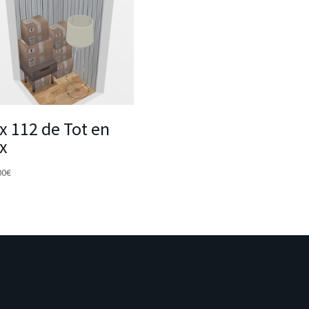
x 112 de Tot en
x
00
€