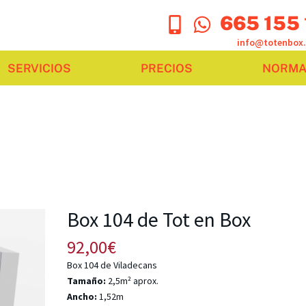
665 155
info@totenbox
SERVICIOS
PRECIOS
NORMAT
Box 104 de Tot en Box
92,00
€
Box 104 de Viladecans
Tamaño:
2,5m² aprox.
Ancho:
1,52m