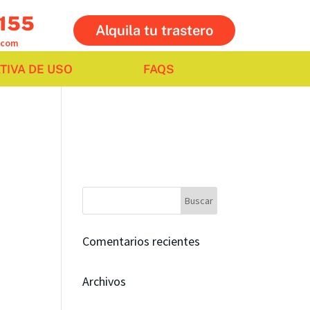
 155
Alquila tu trastero
.com
IVA DE USO
FAQS
Comentarios recientes
Archivos